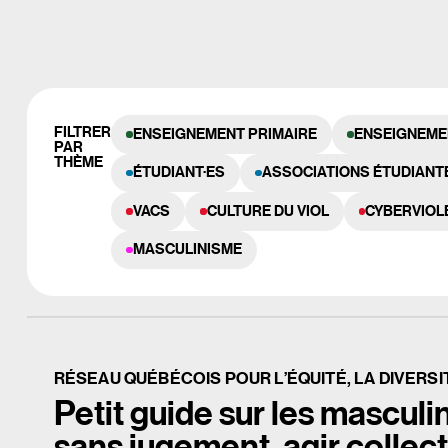
FILTRER
ENSEIGNEMENT PRIMAIRE
ENSEIGNEME
PAR
THÈME
ÉTUDIANT·ES
ASSOCIATIONS ÉTUDIANT
VACS
CULTURE DU VIOL
CYBERVIOL
MASCULINISME
RÉSEAU QUÉBÉCOIS POUR L’ÉQUITÉ, LA DIVERSIT
Petit guide sur les mascu
sans jugement, agir collec