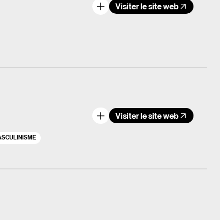
Visiter le site web
Visiter le site web
é
SCULINISME