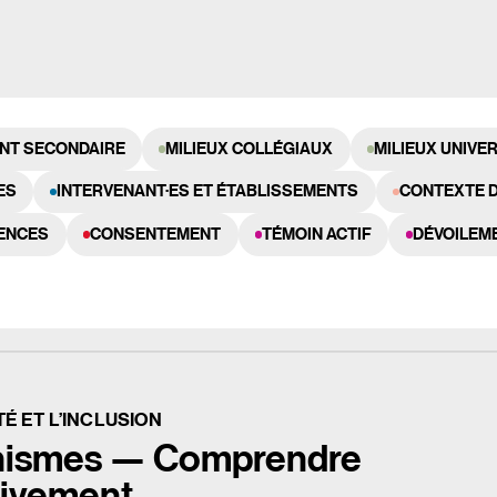
NT SECONDAIRE
MILIEUX COLLÉGIAUX
MILIEUX UNIVE
ES
INTERVENANT·ES ET ÉTABLISSEMENTS
CONTEXTE 
ENCES
CONSENTEMENT
TÉMOIN ACTIF
DÉVOILEM
É ET L’INCLUSION
linismes — Comprendre
tivement