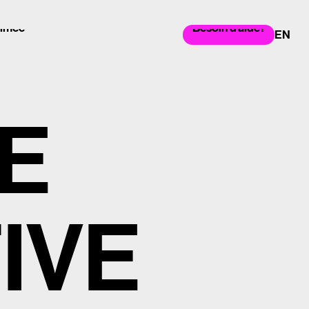
nimée
Besoin d'aide?
nimée
Besoin d'aide?
EN
E
T
I
V
E