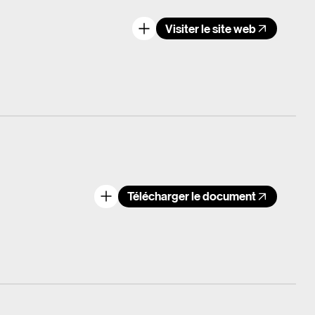
Visiter le site web
Télécharger le document
n