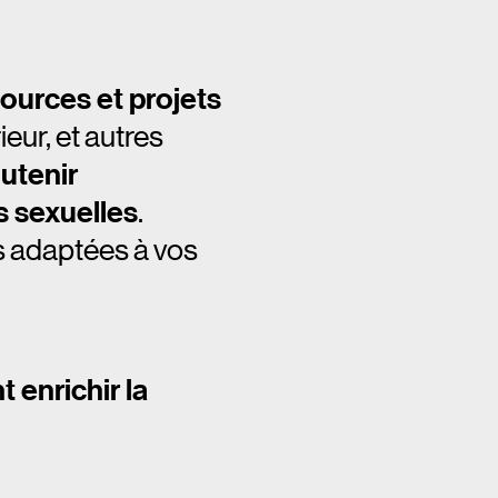
sources et projets
ur, et autres
utenir
s sexuelles
.
s adaptées à vos
 enrichir la