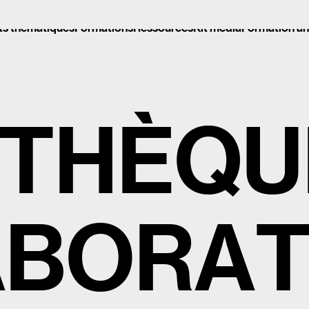
ts thématiques
Formations
Ressources
Kit média
Formation a
ts thématiques
Formations
Ressources
Kit média
Formation a
T
H
È
Q
U
A
B
O
R
A