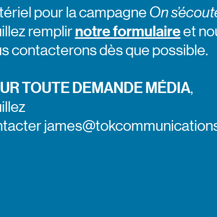
ériel pour la campagne
On s’écout
illez remplir
notre formulaire
et no
s contacterons dès que possible.
UR TOUTE DEMANDE MÉDIA
,
illez
ntacter james@tokcommunications