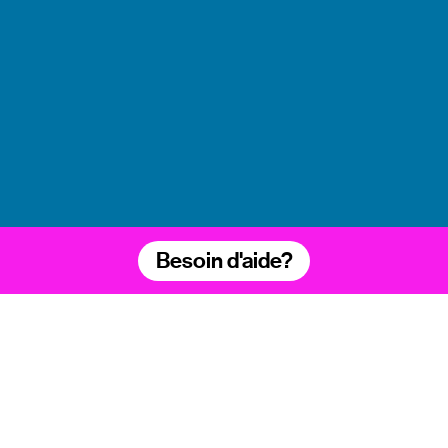
Besoin d'aide?
LE CONSENTEMENT,
ÇA S’APPREND.
Prévenir et combattre les violences