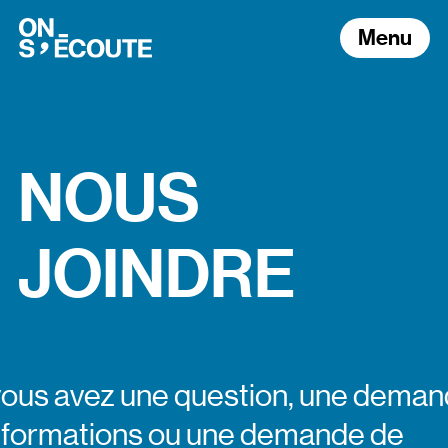
Aller à la navigation
Aller au contenu
[object Object]
Menu
N
O
U
S
J
O
I
N
D
R
E
vous avez une question, une dema
nformations ou une demande de