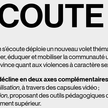
C
O
U
T
E
s’écoute déploie un nouveau volet théma
rmer, éduquer et mobiliser la communauté u
rovince quant aux violences à caractère s
décline en deux axes complémentaires
lisation
, à travers des capsules vidéo ;
ion
, proposant des outils pédagogiques 
ement supérieur.