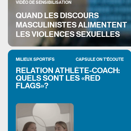
VIDÉO DE SENSIBILISATION
QUAND LES DISCOURS
MASCULINISTES ALIMENTENT
LES VIOLENCES SEXUELLES
MILIEUX SPORTIFS
CAPSULE ON T'ÉCOUTE
RELATION ATHLÈTE-COACH:
QUELS SONT LES «RED
FLAGS»?