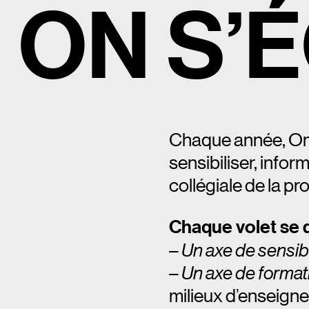
O
N
S
’
É
Chaque année, On 
sensibiliser, info
collégiale de la p
Chaque volet se 
–
Un axe de sensibi
–
Un axe de format
milieux d’enseign