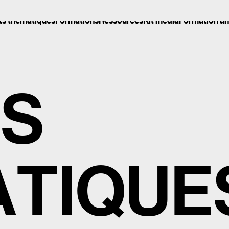
ts thématiques
Formations
Ressources
Kit média
Formation a
ts thématiques
Formations
Ressources
Kit média
Formation a
T
S
A
T
I
Q
U
E