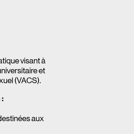
tique visant à
niversitaire et
exuel (VACS).
 :
destinées aux