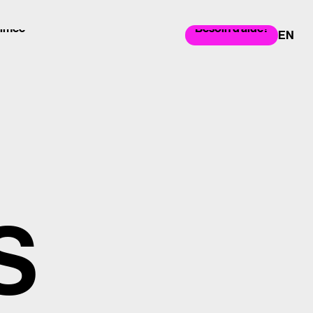
nimée
Besoin d'aide?
nimée
Besoin d'aide?
EN
S