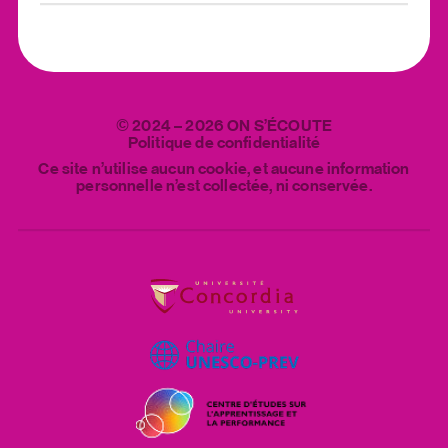
English
©
2024
–
2026
ON S’ÉCOUTE
Politique de confidentialité
Ce site n’utilise aucun cookie, et aucune information
personnelle n’est collectée, ni conservée.