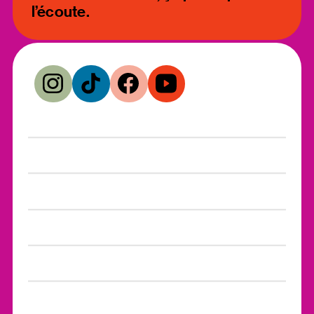
l’écoute.
Volets thématiques
Formations
Ressources d'aide
Télécharger le kit média
Formation animée
Nous joindre