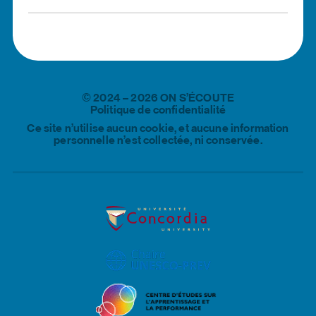
English
©
2024
–
2026
ON S’ÉCOUTE
Politique de confidentialité
Ce site n’utilise aucun cookie, et aucune information
personnelle n’est collectée, ni conservée.