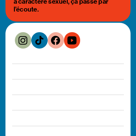
à caractère sexuel, ça passe par
l’écoute.
Volets thématiques
Formations
Ressources d'aide
Télécharger le kit média
Formation animée
Nous joindre