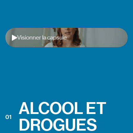
Jouer
Visionner la capsule
ALCOOL ET
0
1
DROGUES