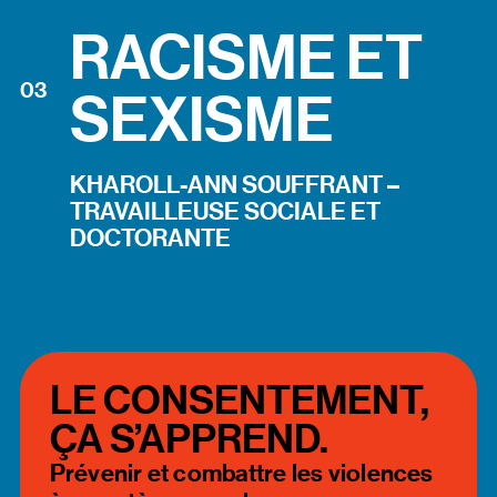
RACISME ET
0
3
SEXISME
KHAROLL-ANN SOUFFRANT
–
TRAVAILLEUSE SOCIALE ET
DOCTORANTE
LE CONSENTEMENT,
ÇA S’APPREND.
Prévenir et combattre les violences