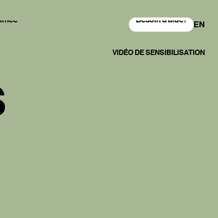
nimée
Besoin d'aide?
nimée
Besoin d'aide?
EN
VIDÉO DE SENSIBILISATION
S