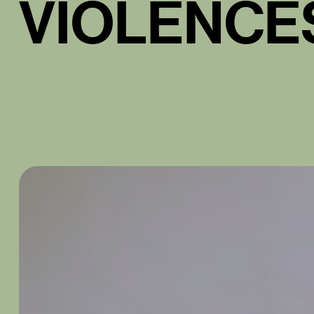
V
I
O
L
E
N
C
E
Jouer