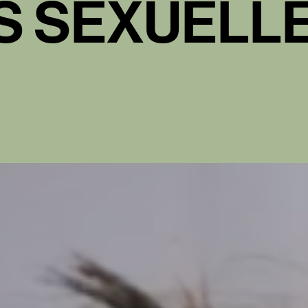
S
S
E
X
U
E
L
L