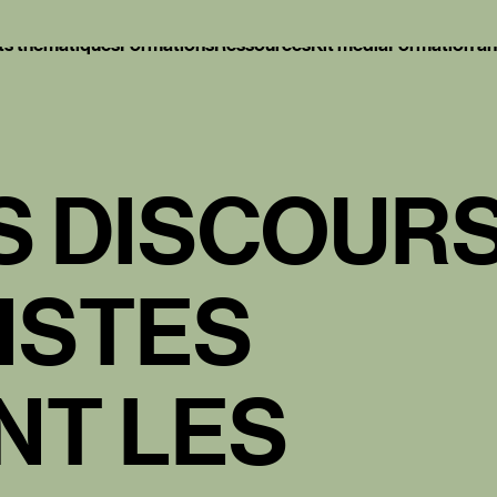
ts thématiques
Formations
Ressources
Kit média
Formation a
ts thématiques
Formations
Ressources
Kit média
Formation a
S
D
I
S
C
O
U
R
I
S
T
E
S
N
T
L
E
S