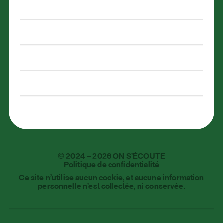
Ressources d'aide
Télécharger le kit média
Formation animée
Nous joindre
English
©
2024
–
2026
ON S’ÉCOUTE
Politique de confidentialité
Ce site n’utilise aucun cookie, et aucune information
personnelle n’est collectée, ni conservée.